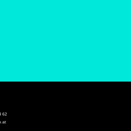
4 62
.at