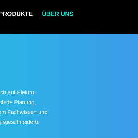
PRODUKTE
ÜBER UNS
ch auf Elektro-
lette Planung,
erem Fachwissen und
maßgeschneiderte