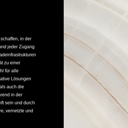
schaffen, in der
t und jeder Zugang
adeinfrastrukturen
ät zu einer
 für alle
vative Lösungen
als auch die
rend in der
ft sein und durch
e, vernetzte und