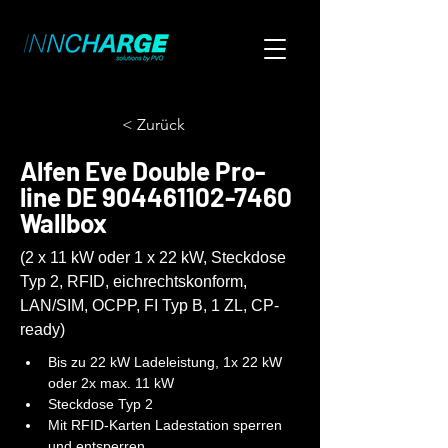
< Zurück
Alfen Eve Double Pro-
line DE
904461102-7460
Wallbox
(2 x 11 kW oder 1 x 22 kW, Steckdose
Typ 2, RFID, eichrechtskonform,
LAN/SIM, OCPP, FI Typ B, 1 ZL, CP-
ready)
Bis zu 22 kW Ladeleistung, 1x 22 kW 
oder 2x max. 11 kW
Steckdose Typ 2
Mit RFID-Karten Ladestation sperren 
und entsperren