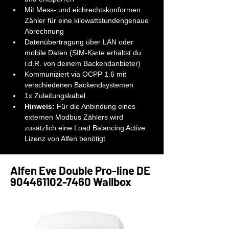
Mit Mess- und eichrechtskonformen 
Zähler für eine kilowattstundengenaue 
Abrechnung
Datenübertragung über LAN oder 
mobile Daten (SIM-Karte erhältst du 
i.d.R. von deinem Backendanbieter)
Kommuniziert via OCPP 1.6 mit 
verschiedenen Backendsystemen
1x Zuleitungskabel
Hinweis:
 Für die Anbindung eines 
externen Modbus Zählers wird 
zusätzlich eine Load Balancing Active 
Lizenz von Alfen benötigt
Alfen Eve Double Pro-line DE
904461102-7460
Wallbox